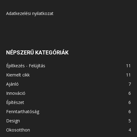
Adatkezelési nyilatkozat
NÉPSZERŰ KATEGÓRIÁK
Építkezés - Felújítás
11
Kiemelt cikk
11
Ajánló
7
Innováció
6
Építészet
6
Fenntarthatóság
6
Design
5
Okosotthon
4