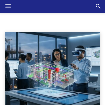
INNOVÁCIÓ
Ajánló
Design
Életmód
Építészet
Kezdőlap
Innováció