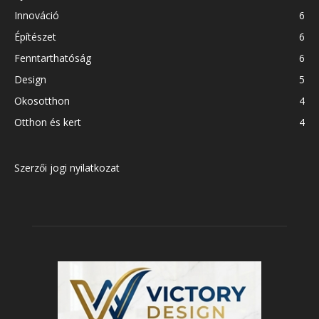
Innováció
6
Építészet
6
Fenntarthatóság
6
Design
5
Okosotthon
4
Otthon és kert
4
Szerzői jogi nyilatkozat