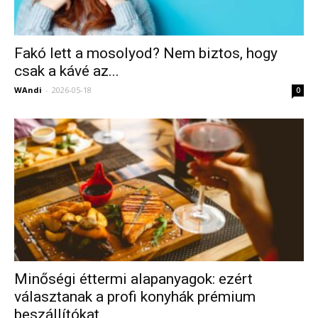
Fakó lett a mosolyod? Nem biztos, hogy
csak a kávé az...
WAndi
-
2026-05-18
0
Minőségi éttermi alapanyagok: ezért
választanak a profi konyhák prémium
beszállítókat