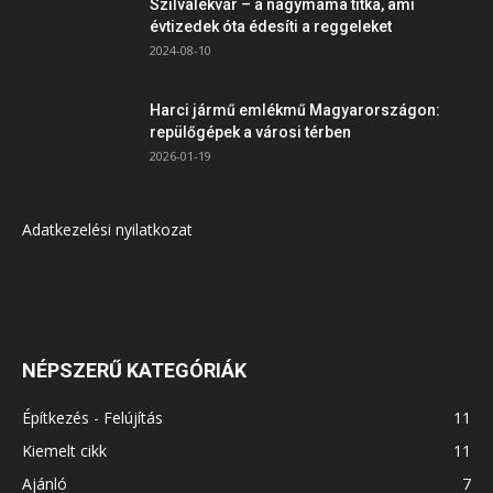
Szilvalekvár – a nagymama titka, ami
évtizedek óta édesíti a reggeleket
2024-08-10
Harci jármű emlékmű Magyarországon:
repülőgépek a városi térben
2026-01-19
Adatkezelési nyilatkozat
NÉPSZERŰ KATEGÓRIÁK
Építkezés - Felújítás
11
Kiemelt cikk
11
Ajánló
7