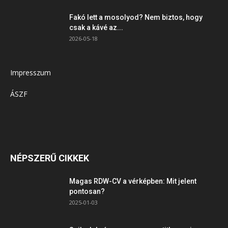
Fakó lett a mosolyod? Nem biztos, hogy
csak a kávé az...
2026-05-18
Impresszum
ÁSZF
NÉPSZERŰ CIKKEK
Magas RDW-CV a vérképben: Mit jelent
pontosan?
2025-01-03