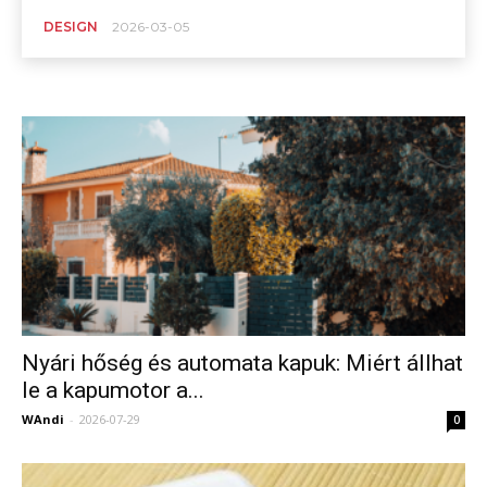
DESIGN
2026-03-05
Nyári hőség és automata kapuk: Miért állhat
le a kapumotor a...
WAndi
-
2026-07-29
0