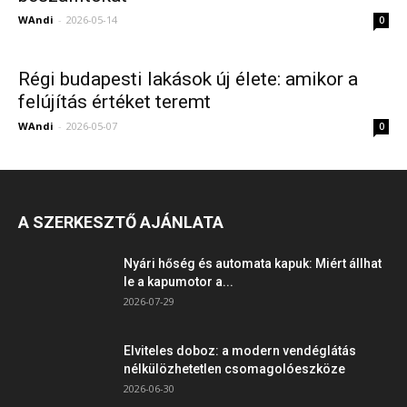
WAndi
-
2026-05-14
0
Régi budapesti lakások új élete: amikor a
felújítás értéket teremt
WAndi
-
2026-05-07
0
A SZERKESZTŐ AJÁNLATA
Nyári hőség és automata kapuk: Miért állhat
le a kapumotor a...
2026-07-29
Elviteles doboz: a modern vendéglátás
nélkülözhetetlen csomagolóeszköze
2026-06-30