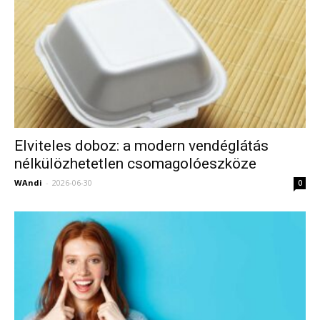
Elviteles doboz: a modern vendéglátás
nélkülözhetetlen csomagolóeszköze
WAndi
-
2026-06-30
0