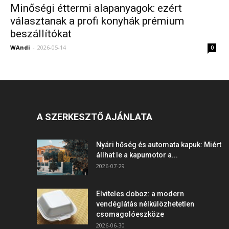
Minőségi éttermi alapanyagok: ezért
választanak a profi konyhák prémium
beszállítókat
WAndi
-
2026-05-14
0
A SZERKESZTŐ AJÁNLATA
Nyári hőség és automata kapuk: Miért
állhat le a kapumotor a...
2026-07-29
Elviteles doboz: a modern
vendéglátás nélkülözhetetlen
csomagolóeszköze
2026-06-30