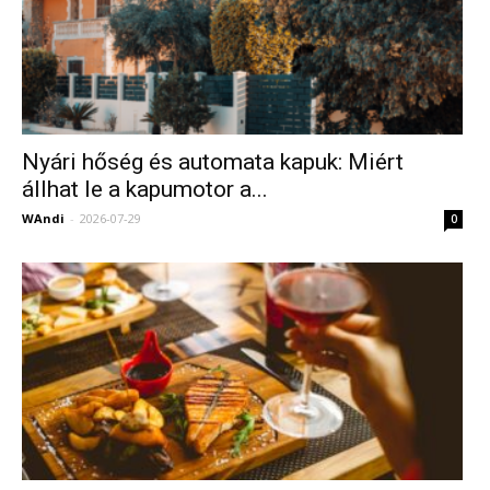
Nyári hőség és automata kapuk: Miért
állhat le a kapumotor a...
WAndi
-
2026-07-29
0