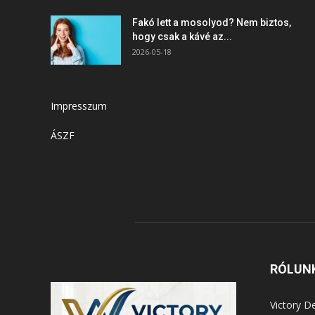
Fakó lett a mosolyod? Nem biztos,
hogy csak a kávé az...
2026-05-18
Impresszum
ÁSZF
RÓLUN
Victory D