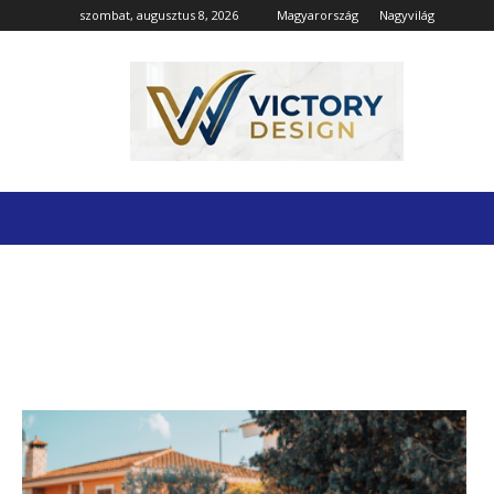
szombat, augusztus 8, 2026
Magyarország
Nagyvilág
Victory
Design
ONLINE MÉDIA
Kezdőlap
Gazdaság
Online média
WEBOLDALAK