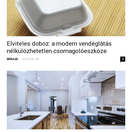
Elviteles doboz: a modern vendéglátás
nélkülözhetetlen csomagolóeszköze
WAndi
-
2026-06-30
0