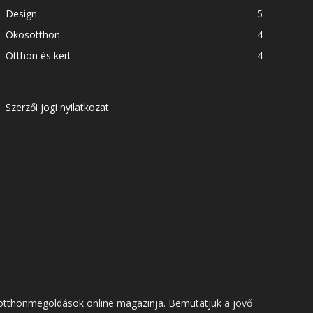
Design
5
Okosotthon
4
Otthon és kert
4
Szerzői jogi nyilatkozat
ns otthonmegoldások online magazinja. Bemutatjuk a jövő