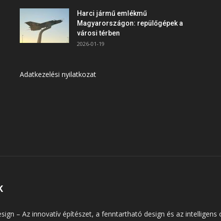
Harci jármű emlékmű
Magyarországon: repülőgépek a
városi térben
2026-01-19
Adatkezelési nyilatkozat
K
esign – Az innovatív építészet, a fenntartható design és az intellige