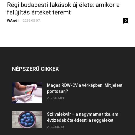
Régi budapesti lakások új élete: amikor a
felújítás értéket teremt
WAndi
-
2026-05-07
0
NÉPSZERŰ CIKKEK
Magas RDW-CV a vérképben: Mit jelent
pontosan?
2025-01-03
Szilvalekvár – a nagymama titka, ami
évtizedek óta édesíti a reggeleket
2024-08-10