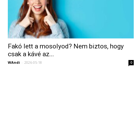
Fakó lett a mosolyod? Nem biztos, hogy
csak a kávé az...
WAndi
-
2026-05-18
0